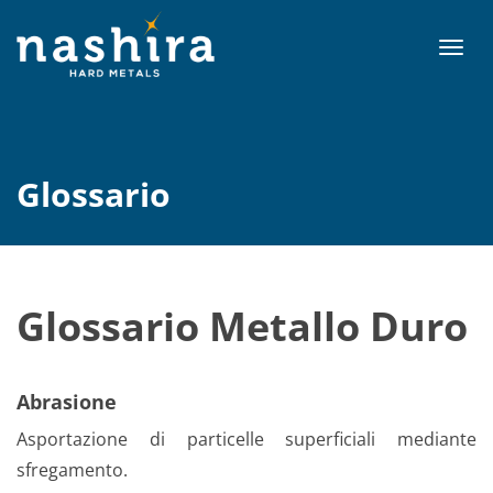
T
o
g
g
l
e
Glossario
n
a
v
i
g
Glossario Metallo Duro
a
t
i
o
Abrasione
n
Asportazione di particelle superficiali mediante
sfregamento.