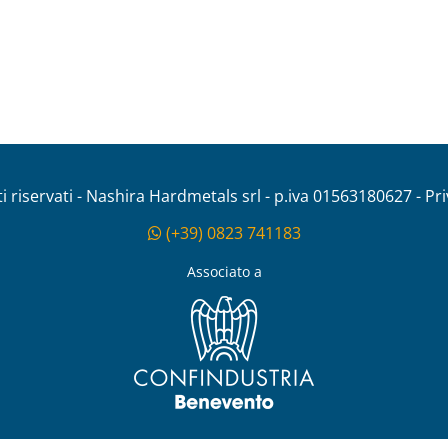
tti riservati - Nashira Hardmetals srl - p.iva 01563180627 - Pr
(+39) 0823 741183
Associato a