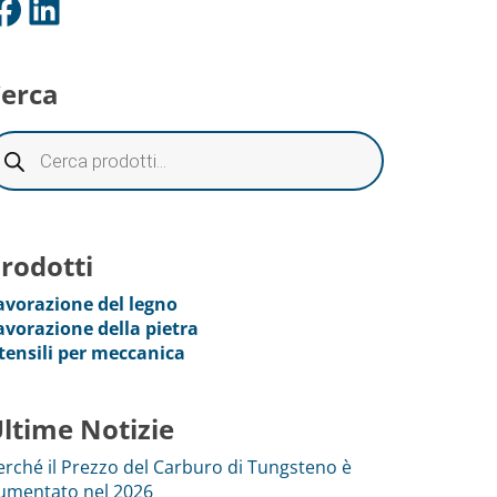
ok
LinkedIn
erca
rodotti
avorazione del legno
avorazione della pietra
tensili per meccanica
ltime Notizie
erché il Prezzo del Carburo di Tungsteno è
umentato nel 2026