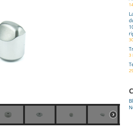
1
L
d
1
r
3
T
3
T
29
C
B
N