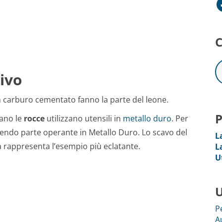
Facebo
C
tivo
i in carburo cementato fanno la parte del leone.
P
vano le
rocce
utilizzano utensili in
metallo duro
. Per
vendo parte operante in Metallo Duro. Lo scavo del
L
ra rappresenta l’esempio più eclatante.
L
U
U
P
A