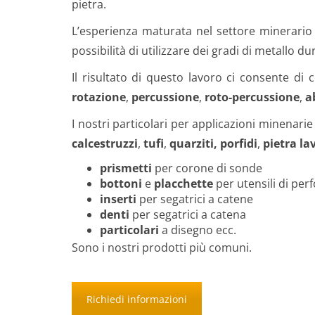
pietra.
L’esperienza maturata nel settore minerari
possibilità di utilizzare dei gradi di metallo du
Il risultato di questo lavoro ci consente di 
rotazione
,
percussione
,
roto-percussione
,
a
I nostri particolari per applicazioni minenari
calcestruzzi
,
tufi
,
quarziti,
porfidi
,
pietra la
prismetti
per corone di sonde
bottoni
e
placchette
per utensili di per
inserti
per segatrici a catene
denti
per segatrici a catena
particolari
a disegno ecc.
Sono i nostri prodotti più comuni.
Richiedi informazioni