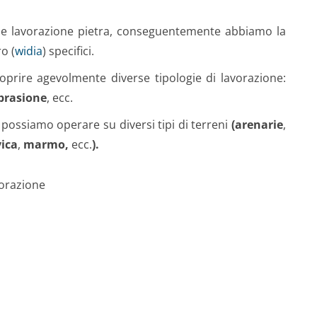
o e lavorazione pietra, conseguentemente abbiamo la
ro (
widia
) specifici.
coprire agevolmente diverse tipologie di lavorazione:
brasione
, ecc.
e possiamo operare su diversi tipi di terreni
(arenarie
,
vica
,
marmo,
ecc.
).
forazione