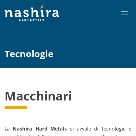
T
o
g
g
l
e
Tecnologie
n
a
v
i
g
a
Macchinari
t
i
o
n
La
Nashira Hard Metals
si avvale di tecnologie e