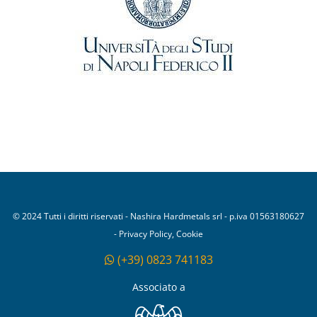
© 2024 Tutti i diritti riservati - Nashira Hardmetals srl - p.iva 01563180627
- Privacy Policy, Cookie
(+39) 0823 741183
Associato a