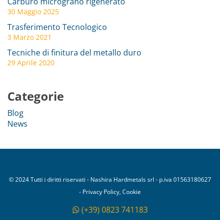
Carburo micrograno rigenerato
30 Maggio 2025
Trasferimento Tecnologico
3 Marzo 2021
Tecniche di finitura del metallo duro
29 Aprile 2020
Categorie
Blog
News
© 2024 Tutti i diritti riservati - Nashira Hardmetals srl - p.iva 01563180627
- Privacy Policy, Cookie
(+39) 0823 741183