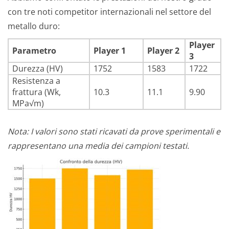
con tre noti competitor internazionali nel settore del
metallo duro:
Player
Parametro
Player 1
Player 2
3
Durezza (HV)
1752
1583
1722
Resistenza a
frattura (Wk,
10.3
11.1
9.90
MPa√m)
Nota: I valori sono stati ricavati da prove sperimentali e
rappresentano una media dei campioni testati.