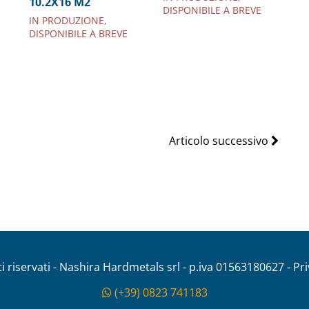
10.2X16 M2
DISPONIBILE A BREVE
IN PRODUZIONE,
DISPONIBILE A BREVE
Articolo successivo
tti riservati - Nashira Hardmetals srl - p.iva 01563180627 - Pr
(+39) 0823 741183