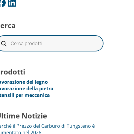
ok
LinkedIn
erca
rodotti
avorazione del legno
avorazione della pietra
tensili per meccanica
ltime Notizie
erché il Prezzo del Carburo di Tungsteno è
umentato nel 2026