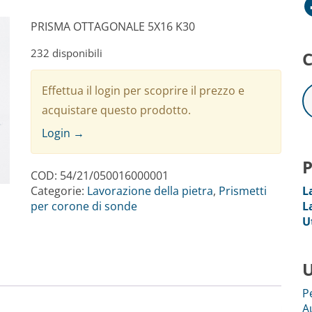
Facebo
PRISMA OTTAGONALE 5X16 K30
232 disponibili
C
Effettua il login per scoprire il prezzo e
acquistare questo prodotto.
Login →
P
COD:
54/21/050016000001
Categorie:
Lavorazione della pietra
,
Prismetti
L
per corone di sonde
L
U
U
P
A