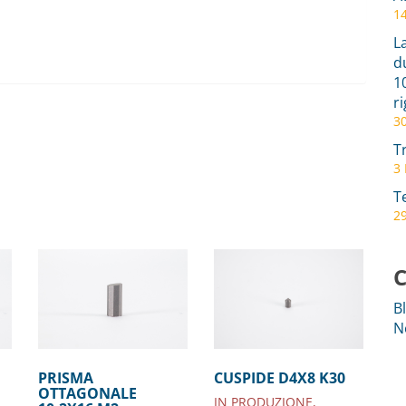
1
L
d
1
r
3
T
3
T
29
C
B
N
PRISMA
CUSPIDE D4X8 K30
OTTAGONALE
IN PRODUZIONE,