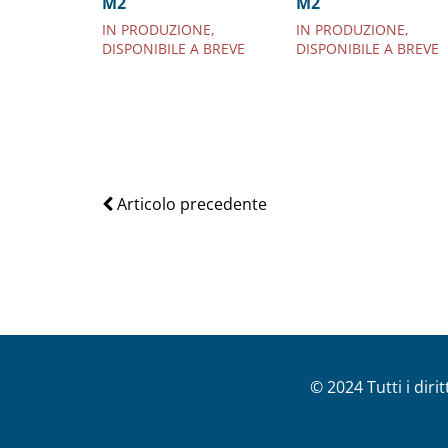
M2
M2
IN PRODUZIONE,
IN PRODUZIONE,
DISPONIBILE A BREVE
DISPONIBILE A BREVE
Articolo precedente
© 2024 Tutti i diri