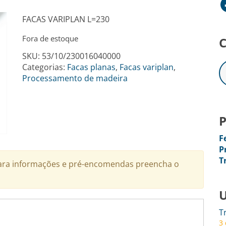
Facebo
FACAS VARIPLAN L=230
Fora de estoque
C
SKU:
53/10/230016040000
Categorias:
Facas planas
,
Facas variplan
,
Processamento de madeira
P
F
P
T
 Para informações e pré-encomendas preencha o
U
T
3