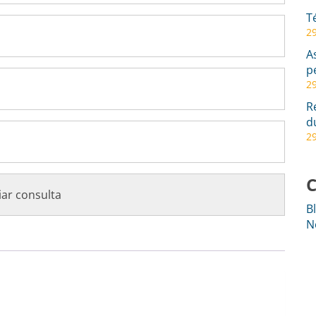
T
29
A
p
29
R
d
29
C
B
N