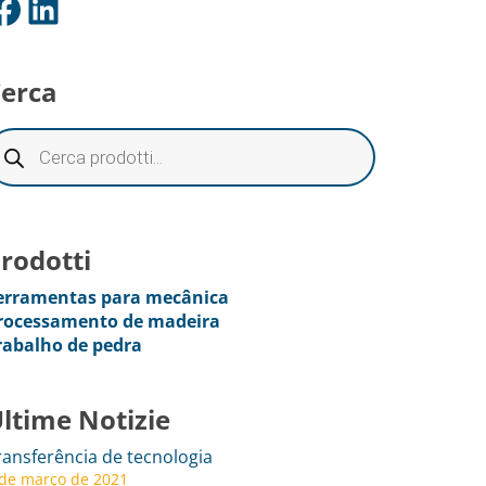
ok
LinkedIn
erca
rodotti
erramentas para mecânica
rocessamento de madeira
rabalho de pedra
ltime Notizie
ransferência de tecnologia
 de março de 2021