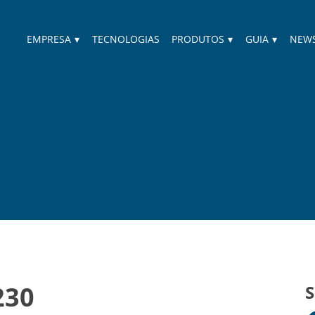
EMPRESA
▾
TECNOLOGIAS
PRODUTOS
▾
GUIA
▾
NEW
230
S