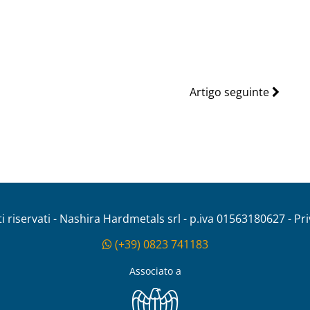
Artigo seguinte
tti riservati - Nashira Hardmetals srl - p.iva 01563180627 - Pr
(+39) 0823 741183
Associato a