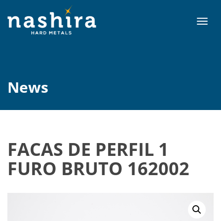
T
o
g
g
l
e
News
n
a
v
i
g
a
FACAS DE PERFIL 1
t
FURO BRUTO 162002
i
o
n