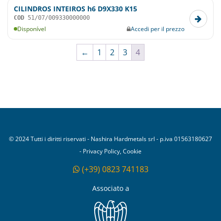
CILINDROS INTEIROS h6 D9X330 K15
COD
51/07/009330000000
Disponível
Accedi per il prezzo
←
1
2
3
4
© 2024 Tutti i diritti riservati - Nashira Hardmetals srl - p.iva 01563180627
- Privacy Policy, Cookie
(+39) 0823 741183
Associato a